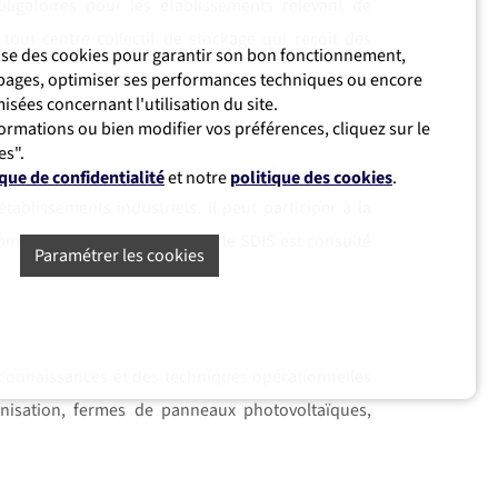
ligatoires pour les établissements relevant de
 tout centre collectif de stockage qui reçoit des
ilise des cookies pour garantir son bon fonctionnement,
s pages, optimiser ses performances techniques ou encore
sées concernant l'utilisation du site.
ormations ou bien modifier vos préférences, cliquez sur le
es".
nification opérationnelle dans la rédaction et la
ique de confidentialité
et notre
politique des cookies
.
ablissements industriels. Il peut participer à la
 communaux de sauvegarde) si le SDIS est consulté
Paramétrer les cookies
s connaissances et des techniques opérationnelles
anisation, fermes de panneaux photovoltaïques,
portant des batteries au lithium-ion), production
.