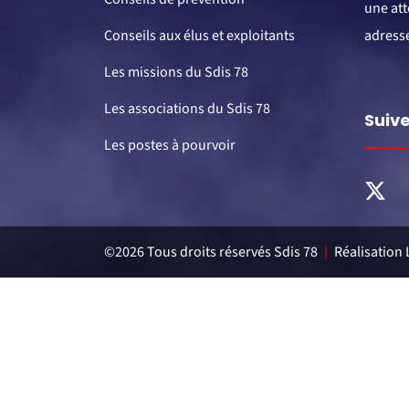
une att
Conseils aux élus et exploitants
adresse
Les missions du Sdis 78
Les associations du Sdis 78
Suive
Les postes à pourvoir
Aller
sur
la
©2026 Tous droits réservés Sdis 78
|
Réalisation
page
Twitter
du
SDIS
78