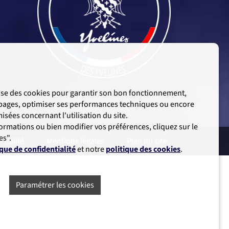
ilise des cookies pour garantir son bon fonctionnement,
s pages, optimiser ses performances techniques ou encore
sées concernant l'utilisation du site.
ormations ou bien modifier vos préférences, cliquez sur le
es".
ntialité
|
Mentions légales
|
Plan du site
ique de confidentialité
et notre
politique des cookies
.
Paramétrer les cookies