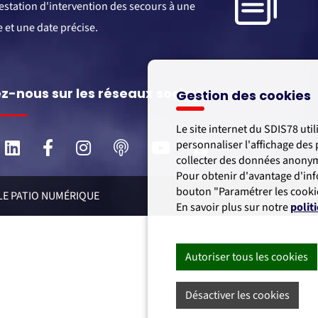
estation d'intervention des secours à une
 et une date précise.
z-nous sur les réseaux sociaux
Gestion des cookies
Le site internet du SDIS78 ut
personnaliser l'affichage de
Aller
Aller
Aller
Aller
Aller
Aller
collecter des données anonymi
sur
sur
sur
sur
sur
sur
Pour obtenir d'avantage d'inf
la
la
la
la
la
la
bouton "Paramétrer les cooki
 LE PATIO NUMÉRIQUE
Politique de confide
page
page
page
page
page
page
En savoir plus sur notre
polit
Linkedin
Facebook
Instagram
Ausha
Youtube
Vimeo
du
du
du
du
du
du
SDIS
SDIS
SDIS
SDIS
SDIS
SDIS
Autoriser tous les cookies
78
78
78
78
78
78
Désactiver les cookies