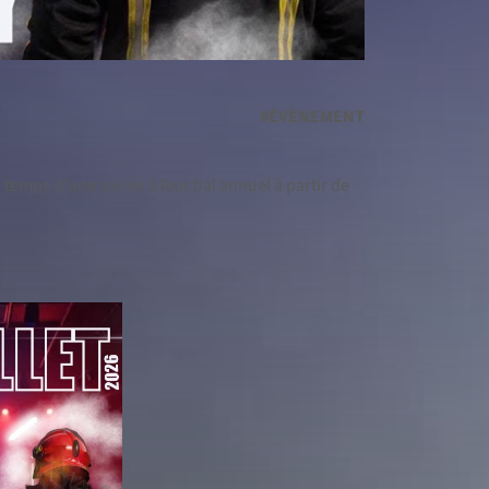
#ÉVÈNEMENT
 temps d'une soirée à leur bal annuel à partir de