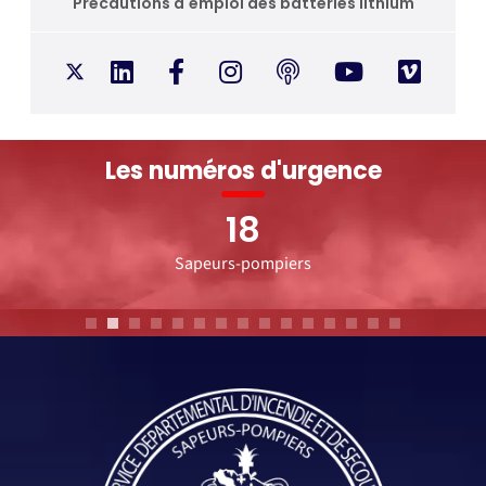
Précautions d'emploi des batteries lithium
Les numéros d'urgence
18
Sapeurs-pompiers