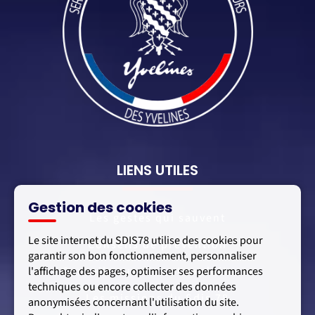
LIENS UTILES
Gestion des cookies
Les gestes qui sauvent
Le site internet du SDIS78 utilise des cookies pour
Conseils de prévention
garantir son bon fonctionnement, personnaliser
l'affichage des pages, optimiser ses performances
Conseils aux élus et exploitants
techniques ou encore collecter des données
Les missions du Sdis 78
anonymisées concernant l'utilisation du site.